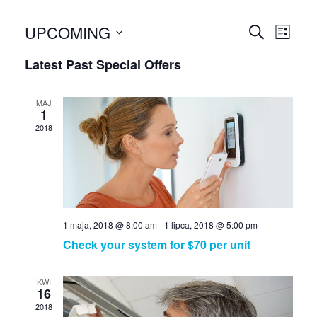
UPCOMING
S
S
S
L
E
S
I
p
p
Latest Past Special Offers
A
e
S
R
e
T
l
e
C
e
MAJ
c
H
1
c
c
2018
i
t
i
d
a
a
a
l
t
e
l
O
.
1 maja, 2018 @ 8:00 am
-
1 lipca, 2018 @ 5:00 pm
O
f
Check your system for $70 per unit
f
f
KWI
e
16
f
2018