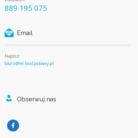
889 195 075
Email
Napisz:
biuro@el-bud.pulawy.pl
Obserwuj nas