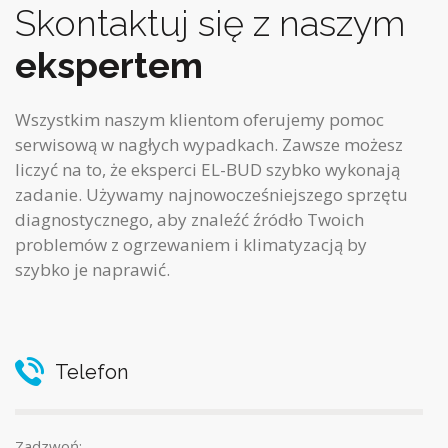
g
Skontaktuj się z naszym
a
ekspertem
t
Wszystkim naszym klientom oferujemy pomoc
i
serwisową w nagłych wypadkach.
Zawsze możesz
o
liczyć na to, że eksperci EL-BUD szybko wykonają
zadanie.
Używamy najnowocześniejszego sprzętu
n
diagnostycznego, aby znaleźć źródło Twoich
problemów z ogrzewaniem i klimatyzacją by
szybko je naprawić.
Telefon
Zadzwoń: