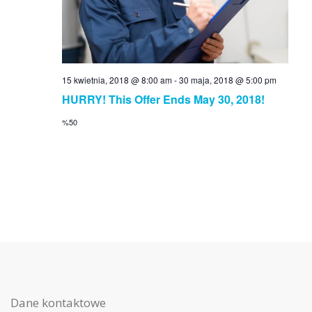
t
d
i
V
o
n
i
15 kwietnia, 2018 @ 8:00 am
-
30 maja, 2018 @ 5:00 pm
HURRY! This Offer Ends May 30, 2018!
e
%50
w
s
N
a
v
i
Dane kontaktowe